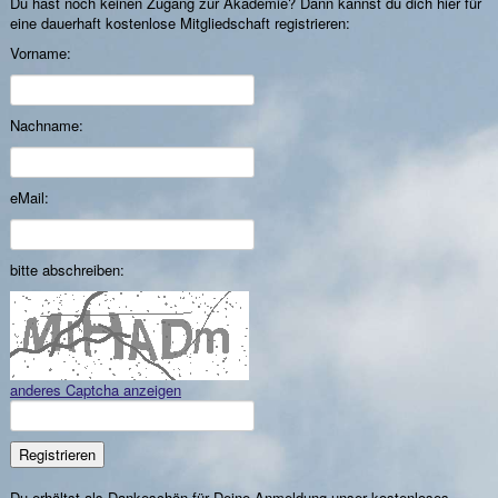
Du hast noch keinen Zugang zur Akademie? Dann kannst du dich hier für
eine dauerhaft kostenlose Mitgliedschaft registrieren:
Vorname:
Nachname:
eMail:
Kommentar:
bitte abschreiben:
anderes Captcha anzeigen
Du erhältst als Dankeschön für Deine Anmeldung unser kostenloses