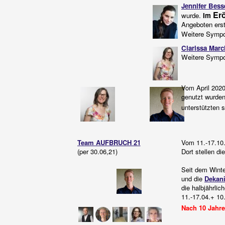
Jennifer Bess
Erö
wurde
.
Im
Angeboten erst
Weitere Sympos
Clarissa Mar
Weitere Symp
Vom April 2020
genutzt wurden,
unterstützten 
Team AUFBRUCH 21
Vom 11.-17.10
(per 30.06,21)
Dort stellen di
Seit dem Winte
und die
Dekani
die halbjährli
11.-17.04.+ 10
Nach 10 Jahr