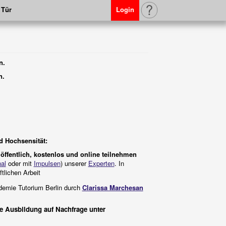
 Tür
Login
n.
n.
d Hochsensität:
 öffentlich, kostenlos und online teilnehmen
al
oder mit
Impulsen
) unserer
Experten
. In
tlichen Arbeit
emie Tutorium Berlin durch
Clarissa Marchesan
e Ausbildung auf Nachfrage unter