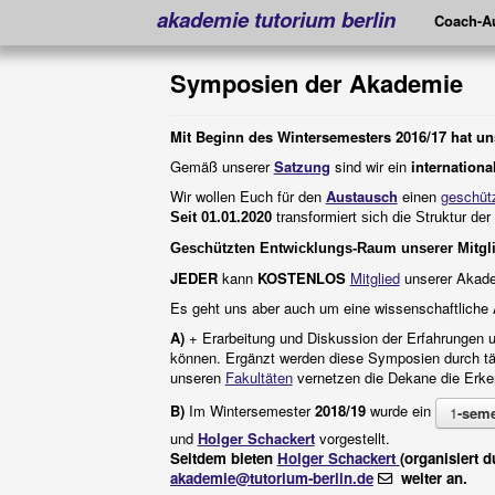
akademie tutorium berlin
Coach-Au
Symposien der Akademie
Mit Beginn des Wintersemesters 2016/17 hat u
Gemäß unserer
Satzung
sind wir ein
internation
Wir wollen Euch für den
Austausch
einen
geschüt
Seit
01.01
.2020
transformiert
sich die Struktur
der
Geschützte
n
Entwicklungs-Raum unserer Mitgli
JEDER
kann
KOSTENLOS
Mitglied
unserer Akad
Es geht uns aber auch um eine wissenschaftliche
A)
+ Erarbeitung und Diskussion der Erfahrungen 
können. Ergänzt werden diese Symposien durch t
unseren
Fakultäten
vernetzen die Dekane die Erken
B)
Im Wintersemester
2018/19
wurde ein
1
-seme
und
Holger Schackert
vorgestellt.
Seitdem bieten
Holger Schackert
(organisiert 
akademie@tutorium-berlin.de
weiter an.