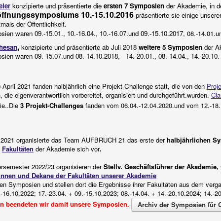
eler
k
onzipierte und präsentierte die
ersten 7 Symposien
der Akademie,
in 
ffnungssymposiums 10.-15.10.2016
präsentierte sie einige unsere
mals der Öffentlichkeit.
ien waren 09.-15.01., 10.-16.04.,
10.-16.07.und
09.-15.10.2017
,
08.-14.01.
,
chesan
konzipierte und präsentierte ab Juli 2018
weitere 5 Symposien
der A
osien waren
09.-15.07.und 08.-14.10.2018, 14.-20.01., 08.-14.04., 14.-20.10
-April 2021 fanden halbjährlich eine
Projekt-Challenge
statt, die von den
Proj
 die eigenverantwortlich vorbereitet, organisiert und durchgeführt.wurden.
Cla
sie..Die
3 Projekt-Challenges
fanden vom 06.04.-12.04.2020.und vom 12.-18.1
.2021 organisierte das Team AUFBRUCH 21 das erste der
halbjährlichen S
e
Fakultäten
der Akademie sich vor
.
rsemester 2022/23 organisieren der
Stellv. Geschäftsführer der Akademie,
nnen und Dekane der Fakultäten unserer Akademie
chen Symposien und stellen dort die Ergebnisse ihrer Fakultäten aus dem ver
.-16.10.2022; 17.-23.04. + 09.-15.10.2023; 08.-14.04. + 14.-20.10.2024; 14.-2
en beendeten wir damit unsere Symposien.
Archiv der Symposien für 