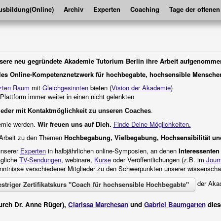
sbildung(Online)
Archiv
Experten
Coaching
Tage der offenen
nsere neu gegründete Akademie Tutorium Berlin ihre Arbeit aufgenomme
ales Online-Kompetenznetzwerk für hochbegabte,
hochsensible
Mensche
zten Raum
mit
Gleichgesinnten
bieten (
Vision der Akademie
)
 Plattform immer weiter
in einen
nicht gelenkten
eder mit Kontaktmöglichkeit zu unseren Coaches
.
emie werden.
Wir freuen uns auf Dich.
Finde Deine Möglichkeiten.
 Arbeit zu den Themen
Hochbegabung, Vielbegabung, Hochsensibilität un
unserer
Experten
in halbjährlichen online-Symposien, an denen
Interessenten
ägliche
TV-Sendungen
, webinare,
Kurse
oder Veröffentlichungen (z.B. im
Journ
ntnisse verschiedener Mitglieder zu den Schwerpunkten unserer wissenschaf
der Akad
striger Zertifikatskurs "Coach für hochsensible Hochbegabte"
durch Dr. Anne Rüger),
Clarissa Marchesan
und
Gabriel Baumgarten
dies