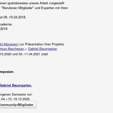
denen quartalsweise
unsere Arbeit vorgestellt
r "Berufenen Mitglieder" und Experten mit ihren
und
09.-15.04.2018.
kademie
.
.
2019
ekt-Managern
zur Präsentation ihrer Projekte
rissa Marchesan
,+
Gabriel Baumgarten
0.2020 und 05.-11.04.2021 statt
ymposien
.
Gabriel Baumgarten
,
gangenen Semester vor:
0.04.+13.-19.10.2025.
Community-Mitglieder